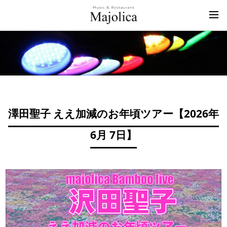
澤田聖子 ええ加減のお年頃ツアー【
2026年
6月 7日
】